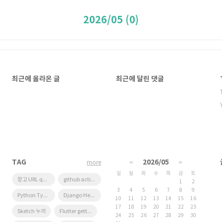
2026/05 (0)
최근에 올라온 글
최근에 달린 댓글
TAG
«
2026/05
»
more
일
월
화
수
목
금
토
장고 URL querystring
github actions
1
2
3
4
5
6
7
8
9
Python Type Hint
Django Heroku Scheduler
10
11
12
13
14
15
16
17
18
19
20
21
22
23
Sketch 누끼
Flutter getter setter
24
25
26
27
28
29
30