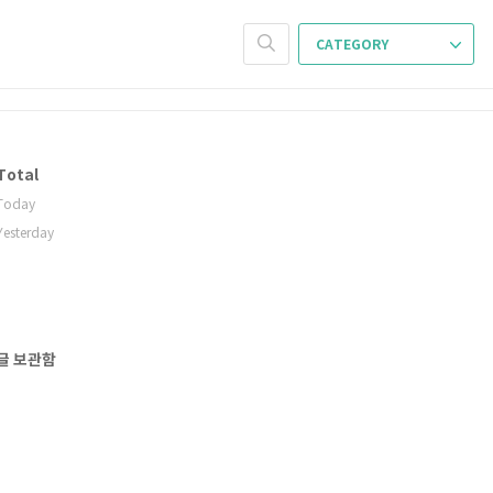
CATEGORY
Total
Today
Yesterday
글 보관함