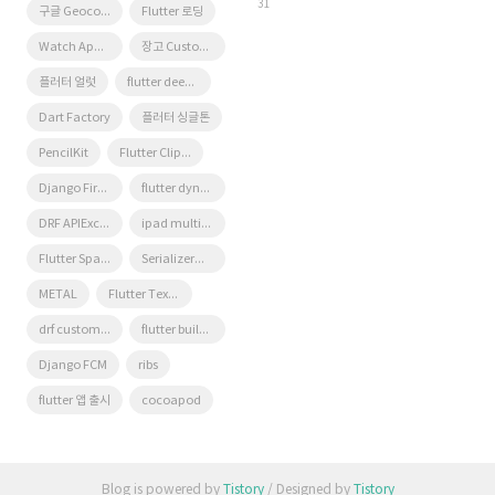
31
구글 Geocoding API
Flutter 로딩
Watch App for iOS App vs Watch App
장고 Custom Management Command
플러터 얼럿
flutter deep link
Dart Factory
플러터 싱글톤
PencilKit
Flutter Clipboard
Django Firebase Cloud Messaging
flutter dynamic link
DRF APIException
ipad multitasking
Flutter Spacer
SerializerMethodField
METAL
Flutter Text Gradient
drf custom error
flutter build mode
Django FCM
ribs
flutter 앱 출시
cocoapod
Blog is powered by
Tistory
/ Designed by
Tistory