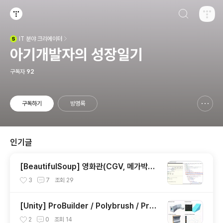
검색하기
티스토리
IT
분야 크리에이터
(새창열림)
아기개발자의 성장일기
구독자
92
구독하기
방명록
신고하기 레이어
열기
인기글
[BeautifulSoup] 영화관(CGV, 메가박스,
롯데시네마) 상영시간표 크롤링
3
7
조회
29
[Unity] ProBuilder / Polybrush / Pro
Grid 설치하고 사용하기
2
0
조회
14