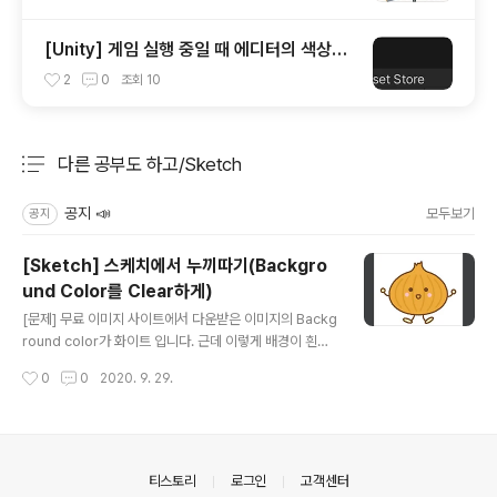
[Unity] 게임 실행 중일 때 에디터의 색상변
경하기 (Playmode tint)
2
0
조회
10
다른 공부도 하고/Sketch
분류 전체보기
주요 글 목록
공지 📣
모두보기
공지
[Sketch] 스케치에서 누끼따기(Backgro
und Color를 Clear하게)
글 내용
[문제] 무료 이미지 사이트에서 다운받은 이미지의 Backg
round color가 화이트 입니다. 근데 이렇게 배경이 흰색
으로 나오면 안되고 clear하게 나오면 좋겠습니다. 우선
작성시간
0
0
2020. 9. 29.
디자이너 언니가 누끼따는 일(백그라운드 버리고 양파 캐
릭터만 따오는 일)은 포토샵에서 엄청 쉽다고 합니다. 저는
포토샵이 없고 스케치만 있어서 스케치에서 하는 법을 전
수받았습니다 🙇‍♀️ [해결] 1) 스케치에 이미지 파일을 끌어
옵니다. 2) 이미지를 클릭하고 Edit을 눌러줍니다. 3) 요술
의안내
티스토리
로그인
고객센터
봉을 클릭해줍니다. 4) 이미지의 하얀 배경을 눌러줍니다.