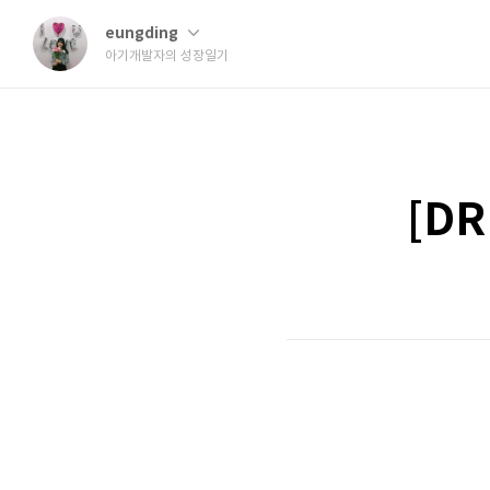
eungding
아기개발자의 성장일기
[DR