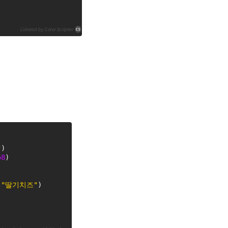
cs
Colored by Color Scripter
"
)
58
)
 
"딸기치즈"
)