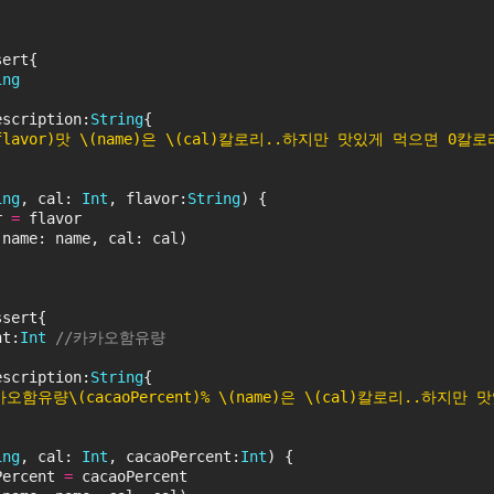
sert{
ing
escription:
String
{
(flavor)맛 \(name)은 \(cal)칼로리..하지만 맛있게 먹으면 0칼로
ing
, cal: 
Int
, flavor:
String
) {
r 
=
 flavor
(name: name, cal: cal)
ssert{
nt:
Int
//카카오함유량
escription:
String
{
카오함유량\(cacaoPercent)% \(name)은 \(cal)칼로리..하지만
ing
, cal: 
Int
, cacaoPercent:
Int
) {
Percent 
=
 cacaoPercent