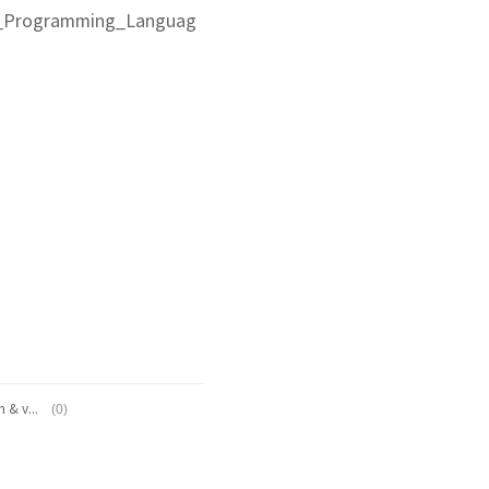
ift_Programming_Languag
(0)
[Swift] Static / Class / Final Class fuction & variable 차이