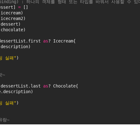
ic binding) : 하나의 객체를 형태 또는 타입를 바꿔서 사용할 수
essert] 
=
 []
(icecream)
(icecream2)
(dessert)
(chocolate)
dessertList.first 
as
? Icecream{
.description)
팅 실패"
)
맛~
 dessertList.last 
as
? Chocolate{
e.description)
팅 실패"
)
유랑~