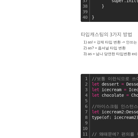
37
        super.init
38
    }
39
40
}
타입캐스팅의 3가지 방법
1) as! =
강제
타입
변환
->
안쓰는
2) as? =
옵셔널
타입
변환
3) as =
넘나
당연한
타입변환
ex)
1
//보통 이런식으로 쓰
2
let
 dessert 
=
 Dess
3
let
 icecream 
=
 Ice
4
let
 chocolate 
=
 Ch
5
6
//아이스크림 인스턴
7
let
 icecream2:Dess
8
type(of: icecream2
9
10
11
// 왜때문에? 편의를