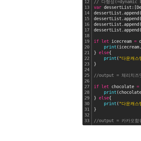
12
// 다형성(=dynam
13
var
 dessertList:[D
14
dessertList.append
15
dessertList.append
16
dessertList.append
17
dessertList.append
18
19
if
let
 icecream 
=
 
20
print
(icecream
21
} 
else
{
22
print
(
"다운캐스
23
}
24
25
//output = 체리치즈
26
27
if
let
 chocolate 
=
28
print
(chocolat
29
} 
else
{
30
print
(
"다운캐스
31
}
32
33
//output = 카카오함