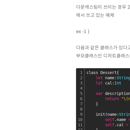
다운캐스팅이 쓰이는 경우 2가
에서 쓰고 있는 예제
ex -1 )
다음과 같은 클래스가 있다
부모클래스인 디저트클래스와
1
class Dessert{
2
let
 name:
Strin
3
let
 cal:
Int
4
5
var
 descriptio
6
return
"\
7
    }
8
9
    init(name:
Stri
10
self
.name 
11
self
.cal 
=