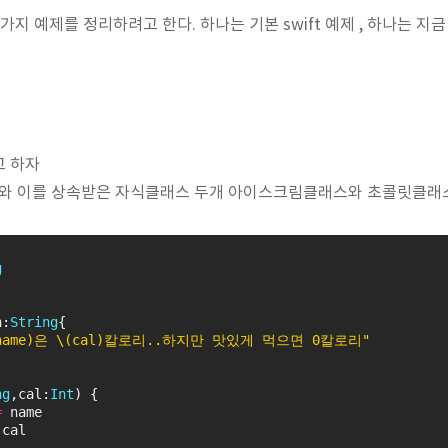
지 예제를 정리하려고 한다. 하나는 기본 swift 예제 , 하나는 
고 하자
 이를 상속받은 자식클래스 두개 아이스크림클래스와 초콜릿클래
g
n:
String
{
(name)은 \(cal)칼로리..하지만 맛있게 먹으면 0칼로리"
ng
,cal:
Int
) {
=
 name
 cal