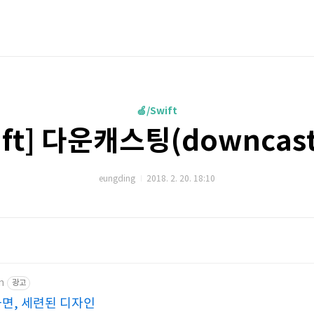
🍏/Swift
ift] 다운캐스팅(downcast
eungding
2018. 2. 20. 18:10
m
광고
화면, 세련된 디자인