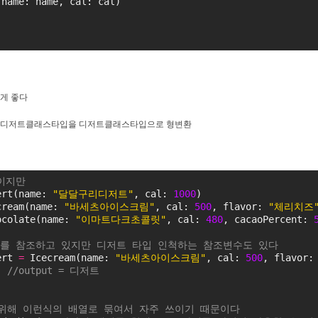
(name: name, cal: cal)
게
좋다
디저트클래스타입을
디저트클래스타입으로
형변환
이지만
ert(name: 
"달달구리디저트"
, cal: 
1000
)
cream(name: 
"바세츠아이스크림"
, cal: 
500
, flavor: 
"체리치즈
ocolate(name: 
"이마트다크초콜릿"
, cal: 
480
, cacaoPercent: 
스를 참조하고 있지만 디저트 타입 인척하는 참조변수도 있다
ert 
=
 Icecream(name: 
"바세츠아이스크림"
, cal: 
500
, flavor:
) 
//output = 디저트
 위해 이런식의 배열로 묶여서 자주 쓰이기 때문이다