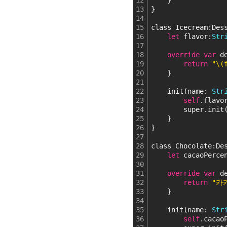
12
    }
13
}
14
15
class Icecream:Des
16
let
 flavor:
Str
17
18
override
var
 d
19
return
"\
20
    }
21
22
    init(name: 
Str
23
self
.flavo
24
        super.init
25
    }
26
}
27
28
class Chocolate:De
29
let
 cacaoPerce
30
31
override
var
 d
32
return
"카
33
    }
34
35
    init(name: 
Str
36
self
.cacao