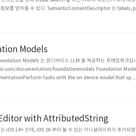
나 스크린샷을 통해 Visual Search 를 하면 아래의 메소드가 타게 되고 Se
를 얻어올 수 있다. SemanticContentDescriptor 는 labels, p
. 굉장히 광범위한 label 정보를 주기 때문이다. (예를들어 스콘을 이미
) label 은 부가적인..
ation Models
elsFoundation Models 는 온디바이스 LLM 을 제공하는 프레임워크입
pple.com/documentation/foundationmodels Foundation Mode
umentationPerform tasks with the on-device model that spec
tanding, structured output, and tool calling.developer.apple
ve AI 도 함께 추가되었는데 사용하면서 함께 읽어보면 좋을 것 같아요 [2
ion ..
Editor with AttributedString
itor 는 iOS 14+ 인데, iOS 26 부터 쓸 수 있는 이니셜라이저가 추가되었다. 