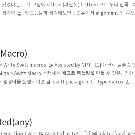
 ;;;;; 위 그림에서 item (파란색) bottom 으로 부터 안쪽 100
생각함 ;;;;; 왜그랬을까 생각해보면... 스유에서 alignment 에 
않을까 ? 갑자기 떠오르는 SwiftUI 초창기 시절에 들었던 발표,,
이다.. 정신차려라. 그리고 주석에도 그림이 적혀있음! 내가 헷갈렸던 foo
(Macro)
 > Write Swift macros 📝 Assisted by GPT [1] 매크로 템플릿 
acakge > Swift Macro 선택해서 매크로 템플릿을 만들 수 있음. 커맨
어를 실행시키면 됨. swift package init --type macro 만들
ency 로 swift-syntax 가 걸려있음.ㄴ WWDC 에서 소개하는 str
, 예제, 테스트 코드 들어가 있음. [2] 매크로 유형 일단 크게 두가
Macros• 코드 블록 외부에서 동작.• 예: 디버깅 정보를 자동으로 추가..
ated(any)
) Function Types 📝 Assisted by GPT [1] @isolated(any) @i