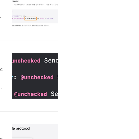
받
g
ctive
c
합