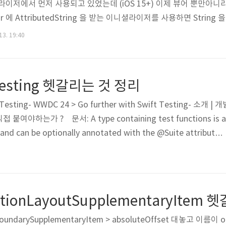
이니셜라이저에서 먼저 사용되고 있었는데 (iOS 15+) 이제 뷰어 뿐만아
itor 에 AttributedString 을 받는 이니셜라이저를 사용하면 Stri
기본으로 제공되는 rich text editing 을 지원할 수 있다. 맥 OS 는
13. 19:40
le 이 지원되는 듯 보인다. 다만 한국어는 아직 불안정한데..
t Testing 헷갈리는 것 정리
Testing- WWDC 24 > Go further with Swift Testing- 소개 | 개
 붙여야하는가 ? 문서: A type containing test functions is a
e and can be optionally annotated with the @Suite attribut
말하는 것 처럼, 테스트 함수를 포함하는 타입은 자동으로 테스트 스위트
직접 붙일 필요가 없다. 즉 두개는 똑같기 때문에 굳이 @Suite 를 안
언제 붙이면 좋을까 ? display..
ectionLayoutSupplementaryIte
tBoundarySupplementaryItem > absoluteOffset 대놓고 이름이 