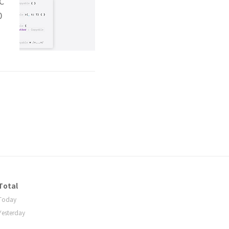
C
0
로
Total
Today
Yesterday