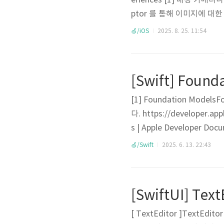
eriences [1] 배경 카메라
ptor 를 통해 이미지에 대한 정보
bel 을 단독으로 쓸 수 없다
🍏/iOS
2025. 8. 25. 11:54
고 food 라는 label 을 준다.
[Swift] Found
[1] Foundation Mod
다. https://developer.a
s | Apple Developer Doc
alizes in language unders
🍏/Swift
2025. 6. 13. 22:43
com HIG 에 Generati
사용법LanguageModelSess
[SwiftUI] Text
[ TextEditor ]TextEd