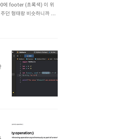
에 footer (초록색) 이 위
값 주던 형태랑 비슷하니까 안
, 아무리 사고방식이 바뀌었
ter 2개 들..
만
i
s