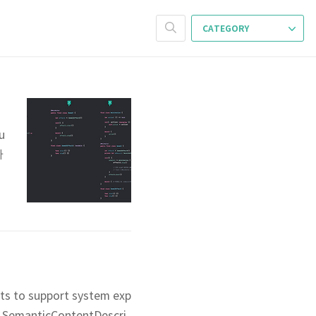
CATEGORY
u
가
)
ts to support system exp