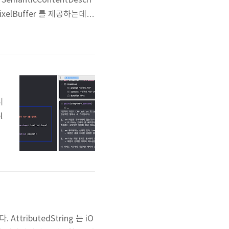
manticContentDescri
ixelBuffer 를 제공하는데 la
지 검색하면 bread 도 아니
니
l
i
.
]
AttributedString 는 iO