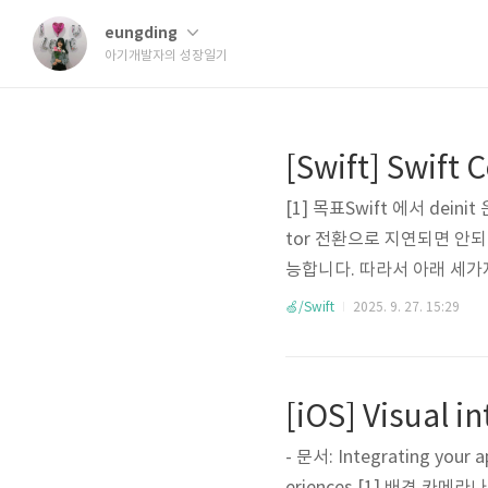
eungding
아기개발자의 성장일기
[1] 목표Swift 에서 dein
tor 전환으로 지연되면 안되기 때
능합니다. 따라서 아래 세가지
은 swift 5 에서도 에러 발생합
🍏/Swift
2025. 9. 27. 15:29
로 해도 에러 발생. 원인)• de
op()은 @MainActor 격리된 
[iOS] Visual 
- 문서: Integrating your 