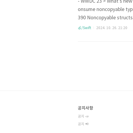
- WWDC 23 > What’s new
onsume noncopyable ty
390 Noncopyable struct
한 타입임을 나타냄 (struct,
🍏/Swift
2024. 10. 26. 21:20
는 ~Copyable - cop
한번 하고 나면 ownersh
공지사항
공지 📣
공지 📢