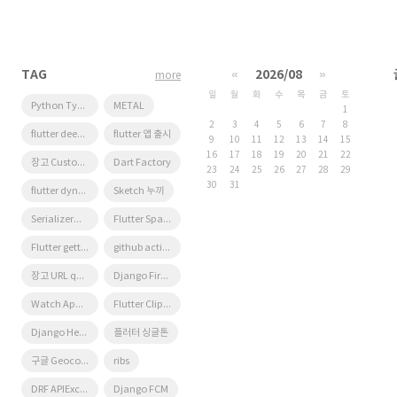
TAG
«
2026/08
»
more
일
월
화
수
목
금
토
Python Type Hint
METAL
1
2
3
4
5
6
7
8
flutter deep link
flutter 앱 출시
9
10
11
12
13
14
15
16
17
18
19
20
21
22
장고 Custom Management Command
Dart Factory
23
24
25
26
27
28
29
30
31
flutter dynamic link
Sketch 누끼
SerializerMethodField
Flutter Spacer
Flutter getter setter
github actions
장고 URL querystring
Django Firebase Cloud Messaging
Watch App for iOS App vs Watch App
Flutter Clipboard
Django Heroku Scheduler
플러터 싱글톤
구글 Geocoding API
ribs
DRF APIException
Django FCM