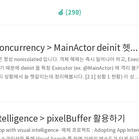
🍏 (298)
[Swift] Swift Concurrency > MainActor deinit 헷갈리는 것 정리
it 은 항상 nonisolated 입니다. 객체 해제는 즉시 일어나야 하고, Exec
문에 deinit 을 특정 Executor (ex. @MainActor) 에 격리 불
 상황에서 늘 헷갈리는데 정리해봅시다. [2.1] 상황 1 현황) 이 상황
니다. Strict Concurrency Checking 을 가장 낮은 수준 (Minimal
init 안의 코드는 nonisolated 상태로 실행됨.→ 그런데 effect1.st
메서드.→ nonisolated(deinit)에서 actor-..
intelligence > pixelBuffer 활용하기
app with visual intelligence- 예제 프로젝트 : Adopting App Inten