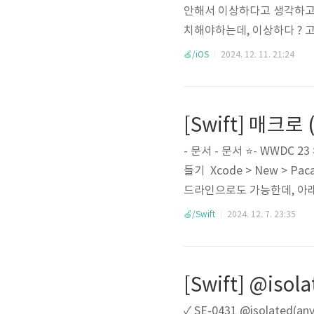
안해서 이상하다고 생각하고 있었다
치해야하는데, 이상하다 ? 고 
쪽으로 들어간다고 생각했지 
🍏/iOS
2024. 12. 11. 21:24
다고 해도 이름이 offset 
[Swift] 매크로 
- 문서 - 문서 ⭐️- WWDC 23
들기 Xcode > New > P
드라인으로도 가능한데, 아래 명령
어보면 기본적으로 ㄴ depend
🍏/Swift
2024. 12. 7. 23:35
ngify 매크로의 선언, 구현
지 1️⃣ Freestanding 
[Swift] @isol
✓ SE-0431 @isolated(any