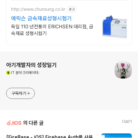
http://www.chunsung.co.kr
광고
에릭슨 금속재료성형시험기
독일 110 년전통의 ERICHSEN 대리점, 금
속재료 성형시험기
로그 정보
아기개발자의 성장일기
(새창열림)
IT
분야 크리에이터
구독하기
더보기
🍏/iOS
의 다른 글
[FireBase - iOS] Firebase Auth를 사용