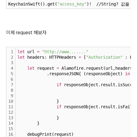
KeychainSwift().get(
"access_key"
)!  //String? 값
이제 request 해보자
1
let
 url 
=
"http://www......."
2
let
 headers: HTTPHeaders 
=
 [
"Authorization"
 : Ke
3
4
let
 request 
=
 Alamofire.request(url,headers:
5
            .responseJSON{ (responseObject) 
in
6
7
if
 responseObject.result.isSucce
8
9
10
                }
11
if
 responseObject.result.isFailu
12
13
                }
14
        }
15
16
    debugPrint(request)