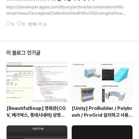
글 내용
https://developer.apple.com/library/archive/documentation/Win
dowsViews/Conceptual/CollectionViewPGforIOS/UsingtheFlowL
ayout/UsingtheFlowLayout.html => 위의 문서를 보면 estimatedspaci
0
0
2018. 11. 3.
ng이랑 실제 그려질때 actual spacing이랑 다른 것을 볼 수 있다 스택오버플
로우로 찾아본 결과,,! 밑의 코드로 actual spacing을 확인해볼 수 있다 func
calculateActualSpacing()->CGFloat?{ let firstIndex = IndexPath(it
em: 0, section: 0) let secondIndex = IndexPath(item: 1, se..
이 블로그 인기글
[BeautifulSoup] 영화관(CG
[Unity] ProBuilder / Polybr
V, 메가박스, 롯데시네마) 상영시
ush / ProGrid 설치하고 사용하
간표 크롤링
기