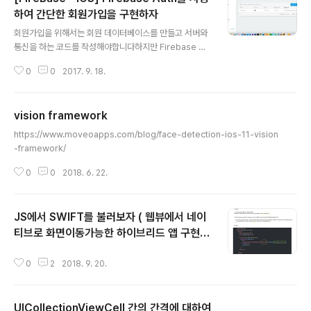
하여 간단한 회원가입을 구현하자
글 내용
회원가입을 위해서는 회원 데이터베이스를 만들고 서버와
통신을 하는 코드를 작성해야합니다하지만 Firebase Au
th 를 사용하면 간단히 신규 회원가입 등록을 구현할 수 있
0
0
2017. 9. 18.
어요//// SignUpViewController.swift// FirebasePr
actice//// Created by eunjin Jo on 2017. 9. 18..//
Copyright © 2017년 eunjin. All rights reserved.//
vision framework
import UIKitimport FirebaseAuth class SignUpVi
글 내용
ewController: UIViewController { @IBOutlet wea
https://www.moveoapps.com/blog/face-detection-ios-11-vision
k var emailTextField: UITextField! @IBOutlet we
-framework/
ak var passwordTe..
0
0
2018. 6. 22.
JS에서 SWIFT를 불러보자 ( 웹뷰에서 네이
티브로 화면이동가능한 하이브리드 앱 구현
글 내용
위해 )
0
2
2018. 9. 20.
UICollectionViewCell 간의 간격에 대하여