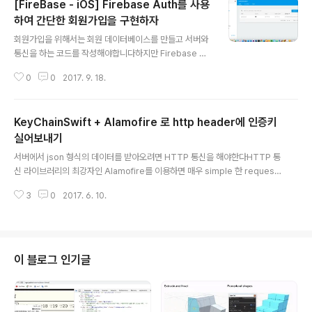
[FireBase - iOS] Firebase Auth를 사용
하여 간단한 회원가입을 구현하자
글 내용
회원가입을 위해서는 회원 데이터베이스를 만들고 서버와
통신을 하는 코드를 작성해야합니다하지만 Firebase Au
th 를 사용하면 간단히 신규 회원가입 등록을 구현할 수 있
0
0
2017. 9. 18.
어요//// SignUpViewController.swift// FirebasePr
actice//// Created by eunjin Jo on 2017. 9. 18..//
Copyright © 2017년 eunjin. All rights reserved.//
KeyChainSwift + Alamofire 로 http header에 인증키
import UIKitimport FirebaseAuth class SignUpVi
ewController: UIViewController { @IBOutlet wea
실어보내기
글 내용
k var emailTextField: UITextField! @IBOutlet we
서버에서 json 형식의 데이터를 받아오려면 HTTP 통신을 해야한다HTTP 통
ak var passwordTe..
신 라이브러리의 최강자인 Alamofire를 이용하면 매우 simple 한 request
코드를 작성할 수 있다 + 서버가 보안상의 이유로 인증된 사용자 에게만 데이터
3
0
2017. 6. 10.
를 준다고 한다면, 인증된 사용자가 보낸 request 인지를 어떻게 알 수 있을
까? HTTP 헤더에 Authorization 이란 key 값으로 서버가 " 인증된 사용자
구나 OK! " 할 수 있는 value 값을 보내면 된다 이 access_key 는 앱에서 여
러 API를 호출할때 마다 헤더에 실어보내야하므로 안전한 곳에 저장하여 어디
서나 접근 가능하게 할 수 있어야한다 이를 위한 라이브러리로는 Keychain-s
이 블로그 인기글
wift 를 추천한다 ( 사용법도 매우 간단하고 안..