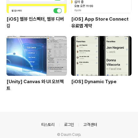
[iOS] 웹뷰 인스펙터, 웹뷰 디버
[iOS] App Store Connect
깅
유료앱 계약
[Unity] Canvas 와 UI 오브젝
[iOS] Dynamic Type
트
의안내
티스토리
로그인
고객센터
© Daum Corp.