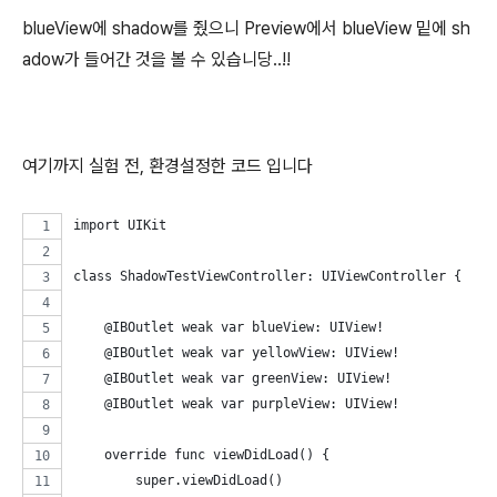
blueView에 shadow를 줬으니 Preview에서 blueView 밑에 sh
adow가 들어간 것을 볼 수 있습니당..!!
여기까지 실험 전, 환경설정한 코드 입니다
import UIKit
class ShadowTestViewController: UIViewController {
    @IBOutlet weak var blueView: UIView!
    @IBOutlet weak var yellowView: UIView!
    @IBOutlet weak var greenView: UIView!
    @IBOutlet weak var purpleView: UIView!
    override func viewDidLoad() {
        super.viewDidLoad()