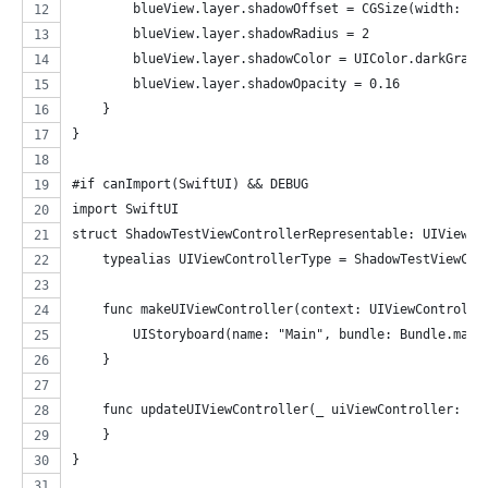
        blueView.layer.shadowOffset = CGSize(width: 0,
        blueView.layer.shadowRadius = 2
        blueView.layer.shadowColor = UIColor.darkGray.
        blueView.layer.shadowOpacity = 0.16
    }
}
#if canImport(SwiftUI) && DEBUG
import SwiftUI
struct ShadowTestViewControllerRepresentable: UIViewCo
    typealias UIViewControllerType = ShadowTestViewCon
    func makeUIViewController(context: UIViewControlle
        UIStoryboard(name: "Main", bundle: Bundle.main
    }
    func updateUIViewController(_ uiViewController: Sh
    }
}