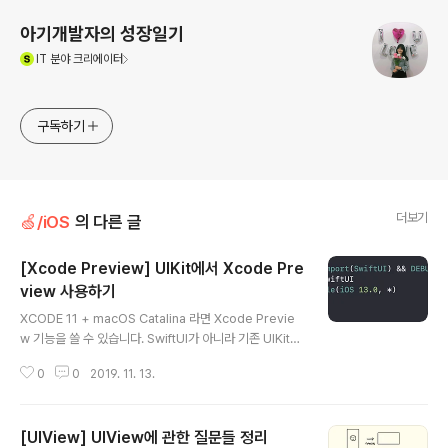
아기개발자의 성장일기
(새창열림)
IT
분야 크리에이터
구독하기
더보기
🍏/iOS
의 다른 글
[Xcode Preview] UIKit에서 Xcode Pre
view 사용하기
글 내용
XCODE 11 + macOS Catalina 라면 Xcode Previe
w 기능을 쓸 수 있습니다. SwiftUI가 아니라 기존 UIKit로
짰던 코드도 Preview기능을 사용할 수 있습니다!! 이제
0
0
2019. 11. 13.
@IBDesignable쓰거나 디바이스 별로 빌드해서 View
를 확인해보지 않아도 됩니다 (감동..🥺) 첫번째, UIView
를 Preview로 보기 RankingBarView라는 View를 예
[UIView] UIView에 관한 질문들 정리
를 들어보겠습니다. 이 View는 1위, 2위 같은 랭킹을 보여
글 내용