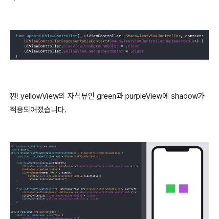
짠! yellowView의 자식뷰인 green과 purpleView에 shadow가
적용되어졌습니다.