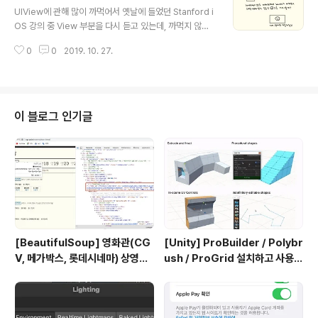
주는 막대그래프이고 막대그래프가 올라가는 애니매이션
UIView에 관해 많이 까먹어서 옛날에 들었던 Stanford i
도 사용할 수 있습니다. 이 뷰를 Preview로 보기 위해서
OS 강의 중 View 부분을 다시 듣고 있는데, 까먹지 않게
3가지 절차를 거쳐주세요 : ) 1. 환경 설정해주기 이렇게 환
정리 중 --! [1] bounds가 change되면 다시 draw를 하
경설정 해줍니다. 우리는 #if 와 #endif 안에서 작업해줄
0
0
2019. 10. 27.
는가?! * 예제로 보여주신 것 이렇게 뷰를 만드셨고, 돌려
것입니다 2. ..
보면 이렇게 나옵니다 - 기본 설정에서 (contenMode가
scaleToFill..!!) rotate할 때 - 이렇게 contentMode를
Redraw로 바꾸고 rotate할 때 => 이렇게 설정하면 bou
nds가 change 될때, drawRect을 다시 부르게 됩니다
이 블로그 인기글
이 내용 관련 정말 정리 잘한 블로그! https://useyourlo
af.com/blog/stretching-redrawing-and-position
ing-with-conte..
[BeautifulSoup] 영화관(CG
[Unity] ProBuilder / Polybr
V, 메가박스, 롯데시네마) 상영시
ush / ProGrid 설치하고 사용하
간표 크롤링
기