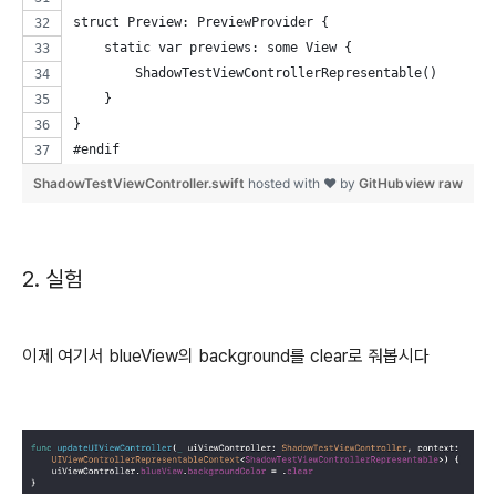
struct Preview: PreviewProvider {
    static var previews: some View {
        ShadowTestViewControllerRepresentable()
    }
}
#endif
ShadowTestViewController.swift
hosted with ❤ by
GitHub
view raw
2. 실험
이제 여기서 blueView의 background를 clear로 줘봅시다