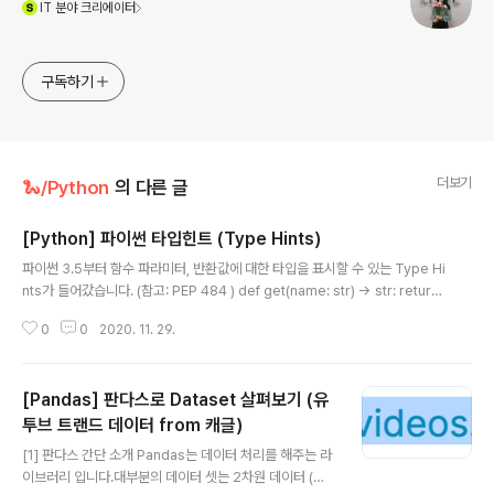
IT
분야 크리에이터
구독하기
더보기
🐍/Python
의 다른 글
[Python] 파이썬 타입힌트 (Type Hints)
글 내용
파이썬 3.5부터 함수 파라미터, 반환값에 대한 타입을 표시할 수 있는 Type Hi
nts가 들어갔습니다. (참고: PEP 484 ) def get(name: str) -> str: return
name print(get("jinny")) // 출력 jinny 그리고 파이썬 3.6에는 변수에 대해
0
0
2020. 11. 29.
서도 타입을 표시할 수 있게 되었습니다. (참고: PEP 526 ) name: str = "jinn
y" print(name) // 출력 jinny 하지만 주의할 점은 Type Hint는 말그래도 타
입 힌트이지 타입 강제가 아닙니다. 그래서 string타입에 int값을 넣어도 에러
[Pandas] 판다스로 Dataset 살펴보기 (유
가 안나고 잘 실행이 되는 것을 볼 수 있습니다. def get(name: str) -> str: r
eturn name print(get..
투브 트랜드 데이터 from 캐글)
글 내용
[1] 판다스 간단 소개 Pandas는 데이터 처리를 해주는 라
이브러리 입니다.대부분의 데이터 셋는 2차원 데이터 (행