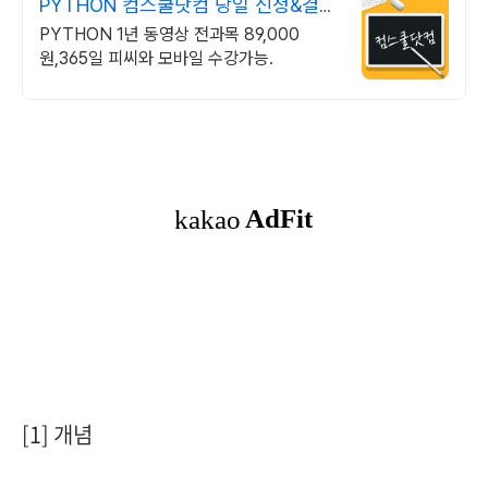
PYTHON 컴스쿨닷컴 당일 신청&결제
시 기프티콘!
PYTHON 1년 동영상 전과목 89,000
원,365일 피씨와 모바일 수강가능.
[1] 개념