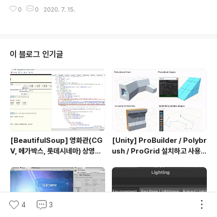
과 열로 구성된 = 엑셀 시트 같은)로 구성되어있는데판다
0
0
2020. 7. 15.
스는 2차원 데이터를 효율적으로 가공/처리할 수 있는 다
양한 기능을 제공한다고 하네요-! 제가 읽고 있는 책(파이
썬 머신러닝 완벽 가이드 - 권철민님) 에서는 판다스 기능
만 설명해도 책 한권 분량이 될 정도라고 하십니다..😮 책
에서 나온 재밌는 것들을 한번 해보고 정리하고 싶어서 살
이 블로그 인기글
짝 판다스를 맛보겠습니다=!! [2] 캐글에서 데이터 다운받
기 책에서는 타이타닉 데이터를 썼는데, 캐글의 데이터 셋
을 보다가 재밌을 것 같아서 골랐어요-! 유투브 트렌드 분
석! www.kaggle.com/datasnaek/youtube-new?s
elect=..
[BeautifulSoup] 영화관(CG
[Unity] ProBuilder / Polybr
V, 메가박스, 롯데시네마) 상영시
ush / ProGrid 설치하고 사용하
간표 크롤링
기
4
3