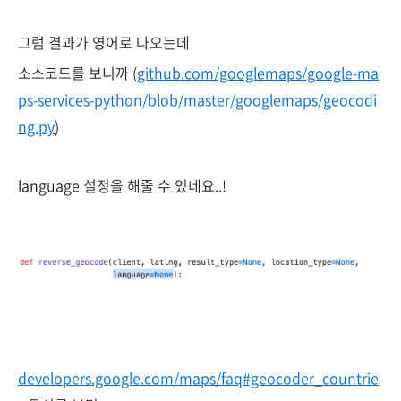
그럼 결과가 영어로 나오는데
소스코드를 보니까 (
github.com/googlemaps/google-ma
ps-services-python/blob/master/googlemaps/geocodi
ng.py
)
language 설정을 해줄 수 있네요..!
developers.google.com/maps/faq#geocoder_countrie