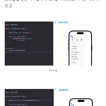
뜨고
String