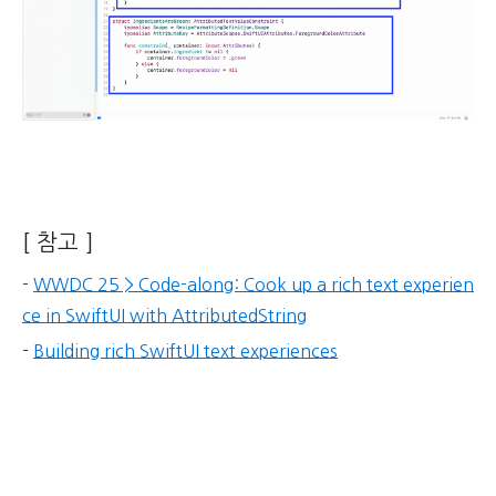
[ 참고 ]
-
WWDC 25 > Code-along: Cook up a rich text experien
ce in SwiftUI with AttributedString
-
Building rich SwiftUI text experiences