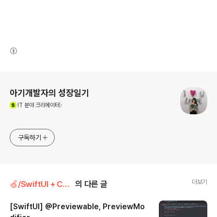
(새창열림)
로그 정보
아기개발자의 성장일기
(새창열림)
IT
분야 크리에이터
구독하기
더보기
🍏/SwiftUI + Combine
의 다른 글
[SwiftUI] @Previewable, PreviewMo