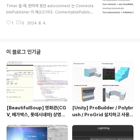
글 내용
] 그럼 하위버전에서는 어떻게 shadow 가 안짤리게 할까
Timer 쓸 때, 편하게 썼던 autoconnect 는 Connecta
? ScrollView 자체에 shadow 를 주면 된다. (동일하
blePublisher 의 메소드이다. ConnectablePublishe
게 동작함) ScrollView(.horizontal) { ..
r 에 대해 자세히 알아보자. [1] ConnectablePublishe
1
0
2024. 8. 4.
rConnectablePublisher 는 connection 을 명확히 지
정할 수 있는 publisher 이다. 즉 connect 메소드를 직
접 호출하기 전까지 값을 방출하지 않는다. 값이 방출되기
전에 추가적인 configuration 이나 setup 이 필요할 때,
구독자들이 다 준비된 후 이벤트를 방출하고 싶을 때유용
이 블로그 인기글
하다. autoconnect 는 connection , disconnection
을 자동으로 해주는 메소드이다. [2] ConnectablePu
blisher..
[BeautifulSoup] 영화관(CG
[Unity] ProBuilder / Polybr
V, 메가박스, 롯데시네마) 상영시
ush / ProGrid 설치하고 사용하
간표 크롤링
기