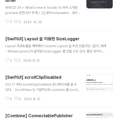
difier
글 내용
WWCD 24 > What’s new in Xcode 16 에서 소개된
preview 관련 API 두개..! [1] @Previewable - @Pr
eviewable 은 #Preview body 내에서 사용하는 매크
7
2
2024. 10. 20.
로 (iOS 17+)- 이 매크로는 #Preview body 내에서 @
State property 를 선언할 수 있게 해줌 (예전에는 dyna
mic property 를 들고 있는 뷰의 동작을 테스트하기 위
[SwiftUI] Layout 을 이용한 SizeLogger
해 별도의 wrapper view 를 만들고 @State property
글 내용
를 선언했음) AS ISimport SwiftUIstruct SomeVie
Layout 프로토콜을 채택해서 Custom Layout 을 주로 만들지만 (문서, 예제
w: View { @Binding var text: String var body: so
- WheelLayout )이 글처럼 SizeLogger 를 만들 수도 있다. 좋은 아이디
me View { Te..
어! struct SizeLogger: Layout { let label: String func sizeThatFits(p
2
2
2024. 8. 12.
roposal: ProposedViewSize, subviews: Subviews, cache: inout
()) -> CGSize { let result = subviews[0].sizeThatFits(proposal) pri
nt(label, proposal, result) return result } func placeSubview..
[SwiftUI] scrollClipDisabled
글 내용
iOS 17 부터 scrollClipDisabled 모디파이어를 쓸 수
있다. ScrollView 는 기본적으로 contents 를 scroll
View bounds 에 맞게 clip 하기 때문에ScrollView 안
0
0
2024. 8. 12.
에 들어가는 뷰에 shadow 를 주면 짤리게 된다.그 때 이
모디파이어를 사용해서 shadow 를 안짤리게 할 수 있다.
[ 문서에 나오는 예제 ] scrollClipDisabled > true
[Combine] ConnectablePublisher
(디폴트값) scrollClipDisabled > false [ 하위버전