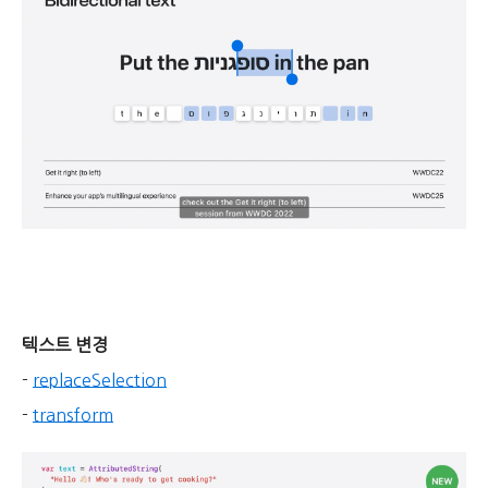
텍스트 변경
-
replaceSelection
-
transform