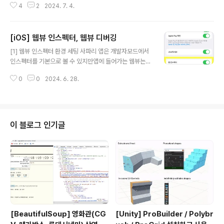
4
2
2024. 7. 4.
puts powerful generative models right at the co
re of your iPhone, iPad, and Mac and powers inc
redible new features to help users communicat
[iOS] 웹뷰 인스펙터, 웹뷰 디버깅
e, work, and express themselves.developer.ap
글 내용
ple.com ㄴ Image PlayGround 는 세션도 없는데 아
[1] 웹뷰 인스펙터 환경 세팅 사파리 앱은 개발자모드에서
직도 여기 링크 추가안됨 😭 Genmoji 라도 해보자 ..
인스펙터를 기본으로 볼 수 있지만앱에 들어가는 웹뷰는
별도 설정을 해줘야지 인스펙터를 볼 수 있다. 1) Safari W
0
0
2024. 6. 28.
eb Inspector 에서 웹뷰를 볼 수 있도록 isInspectable
를 ON #if !RELEASEif #available(iOS 16.4, *) { sel
f.webView.isInspectable = true}#endif 2) (시뮬레
이터가 아니라 실기기라면) '설정 > 사파리 > 고급 > 웹 인
스펙터' ON 3) 이제 사파리 > 개발자용에 접속해서 웹뷰
이 블로그 인기글
인스펙터를 띄울 수 있다. --> FE 개발자분이 매번 배포를
하기 보다, 인스펙터를 띄우고 CSS 값을 바꿔보거나 함수
를 호출해보거나 할 수 ..
[BeautifulSoup] 영화관(CG
[Unity] ProBuilder / Polybr