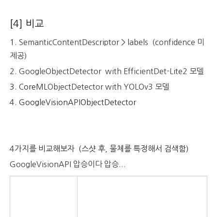
[4] 비교
1.
SemanticContentDescriptor > labels (confidence 미
제공)
2. GoogleObjectDetector with
EfficientDet-Lite2 모델
3. CoreML
Object
Detector
with
YOLOv3
모델
4. GoogleVisionAPIObjectDetector
4가지를 비교해보자 (스샷 후, 물체를 특정해서 검색함)
GoogleVisionAPI 압승이다 압승...