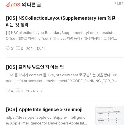
더보기
🍏/iOS
의 다른 글
[iOS] NSCollectionLayoutSupplementaryItem 헷갈
리는 것 정리
글 내용
[1] NSCollectionLayoutBoundarySupplementaryItem > absolute
Offset 대놓고 이름이 offset 인데, inset 처럼 동작안해서 이상하다고 생각하
고 있었다 ;;;;; 위 그림에서 item (파란색) bottom 으로 부터 안쪽 100에 fo
0
0
2024. 12. 11.
oter (초록색) 이 위치해야하는데, 이상하다 ? 고 생각함 ;;;;; 왜그랬을까 생각
해보면... 스유에서 alignment 에 값 주던 형태랑 비슷하니까 안쪽으로 들어
간다고 생각했지 않을까 ? 갑자기 떠오르는 SwiftUI 초창기 시절에 들었던 발
[iOS] 프리뷰 빌드인 지 아는 법
표,,, 아무리 사고방식이 바뀌었다고 해도 이름이 offset 이다.. 정신차려라. 그
글 내용
리고 주석에도 그림이 적혀있음! 내가 헷갈렸던 footer 2개 들..
TCA 를 보다가 context 를 live, preview, test 로 구분하는 것을 봤다. Pr
ocessInfo.processInfo.environment["XCODE_RUNNING_FOR_PR
EVIEWS"] == "1"이면 프리뷰 빌드인 지 알 수 있다고 한다. (참고) [ TCA 코
4
3
2024. 7. 9.
드 ]https://github.com/pointfreeco/swift-dependencies/blob/2ee
34c93c717700eb58ab945fd0444cebe8a646f/Sources/Depen
dencies/DependencyValues.swift#L304 swift-dependencies/So
[iOS] Apple Intelligence > Genmoji
urces/Dependencies/DependencyValues.swift at 2ee34c93c71
글 내용
7700eb..
https://developer.apple.com/apple-intelligenc
e/ Apple Intelligence for DevelopersApple Intell
igence is the personal intelligence system that