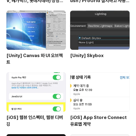
V, 메가박스, 롯데시네마) 상영시
ush / ProGrid 설치하고 사용하
간표 크롤링
기
[Unity] Canvas 와 UI 오브젝
[Unity] Skybox
트
[iOS] 웹뷰 인스펙터, 웹뷰 디버
[iOS] App Store Connect
깅
유료앱 계약